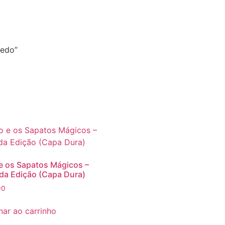
uedo”
e os Sapatos Mágicos –
a Edição (Capa Dura)
90
nar ao carrinho